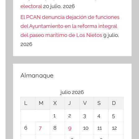
electoral
20 julio, 2026
El PCAN denuncia dejación de funciones
del Ayuntamiento en la reforma integral
del paseo marítimo de Los Nietos
9 julio,
2026
Almanaque
julio 2026
L
M
X
J
V
S
D
1
2
3
4
5
6
7
8
9
10
11
12